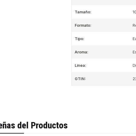
Tamaño:
1
Formato:
R
Tipo:
E
Aroma:
E
Linea:
D
GTIN:
2
eñas del Productos