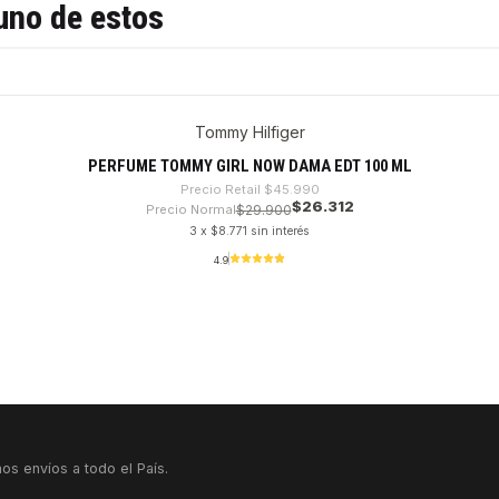
uno de estos
Tommy Hilfiger
PERFUME TOMMY GIRL NOW DAMA EDT 100 ML
Precio Retail
$45.990
$26.312
Precio Normal
$29.900
3 x $8.771 sin interés
4.9
os envíos a todo el País.