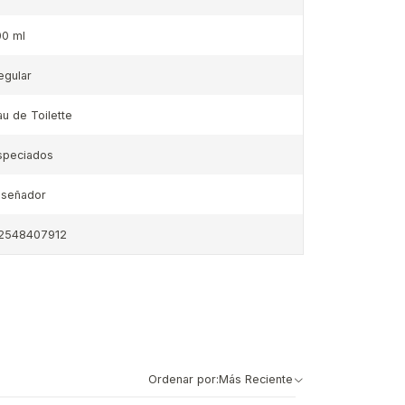
00 ml
egular
au de Toilette
speciados
iseñador
2548407912
Ordenar por:
Más Reciente