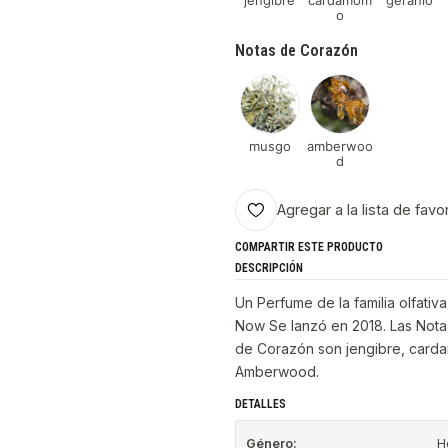
jengibre
cardamom
geranio
o
Notas de Corazón
musgo
amberwoo
d
Agregar a la lista de favo
COMPARTIR ESTE PRODUCTO
DESCRIPCIÓN
Un Perfume de la familia olfat
Now Se lanzó en 2018. Las Nota
de Corazón son jengibre, card
Amberwood.
DETALLES
Género:
H