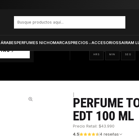
 Now Varon Edt 100 ml
PRODUCTOS SELECCIONA
CTOS
ONADOS
 ÁRABES
PERFUMES NICHO
MARCAS
PRECIOS
ACCESORIOS
SAIRAM L
20
16
57
:
:
RTAS
HRS
MIN
SEG
|
PERFUME T
28%
EDT 100 ML
Precio Retail: $43.990
4.5
4 reseñas