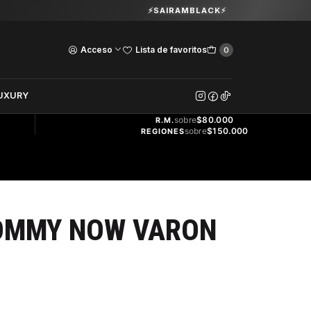
Guardia Vieja 202. Oficina 102.
⚡SAIRAMBLACK⚡
Ver Horarios
Acceso
Lista de favoritos
0
DOS
UXURY
ENVÍO
GRATIS
sobre
$80.000
R.M.
sobre
$150.000
REGIONES
OMMY NOW VARON