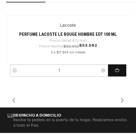
Lacoste
-27%
PERFUME LACOSTE LE ROUGE HOMBRE EDT 100 ML
Precio Retail
$73.990
$53.592
Precio Normal
$60.900
3 x $17.864 sin interés
Cantidad
DESPACHO A DOMICILIO
Recibe tu pedido en la puerta de tu hogar, Realizamos envíos
a todo el País.