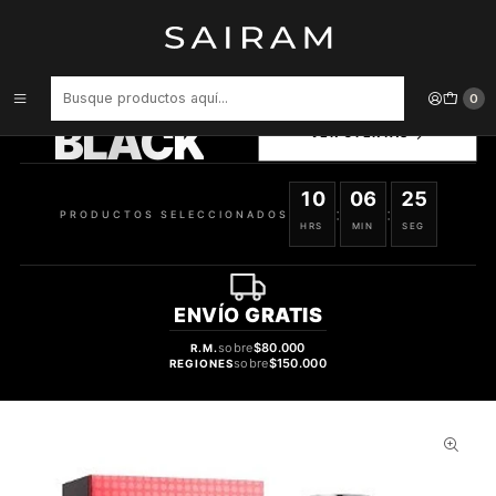
Inicio
Perfume
Perfumes de Hombre
Perfume Zegna City Shangai Hombre Edt 100 ml
PRODUCTOS
0
SELECCIONADOS
BLACK
VER OFERTAS
10
06
24
:
:
PRODUCTOS SELECCIONADOS
HRS
MIN
SEG
ENVÍO
GRATIS
sobre
$80.000
R.M.
sobre
$150.000
REGIONES
41%