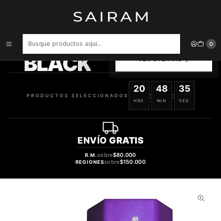
Inicio
Perfume
Perfumes Unisex
PERFUME ZIMAYA RABAB GEMS PURPLE UNISEX EDP 100 ML
PRODUCTOS
0
SELECCIONADOS
BLACK
VER OFERTAS
20
48
35
:
:
PRODUCTOS SELECCIONADOS
HRS
MIN
SEG
ENVÍO
GRATIS
sobre
$80.000
R.M.
sobre
$150.000
REGIONES
45%