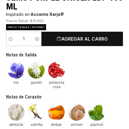
ML
Inspirado en
Accento Xerjoff
Precio Retail: $31.990
PRECIO TIENDAS | INTERNET
AGREGAR AL CARRO
Cantidad
Notas de Salida
iris
jazmín
pimienta
rosa
Notas de Corazón
almizcle
vainilla
ámbar
vetiver
pachulí