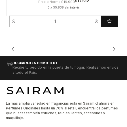
$17.512
Precio Normal
$19.900
3 x $5.838 sin interés
Cantidad
DESPACHO A DOMICILIO
Recibe tu pedido en la puerta de tu hogar, Realizamos envíos
a todo el País.
La mas amplia variedad en fragancias está en Sairam.cl ahorra en
Perfumes Originales hasta un 70% al retail, encuentra los perfumes
que buscas también estuches, relojes, lentes, accesorios y
maquillaje.