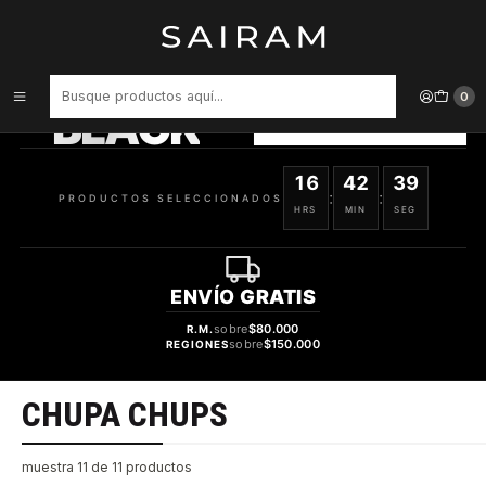
Inicio
Body Mist
CHUPA CHUPS
PRODUCTOS
SELECCIONADOS
0
BLACK
VER OFERTAS
16
42
39
:
:
PRODUCTOS SELECCIONADOS
HRS
MIN
SEG
ENVÍO
GRATIS
sobre
$80.000
R.M.
sobre
$150.000
REGIONES
CHUPA CHUPS
muestra 11 de 11 productos