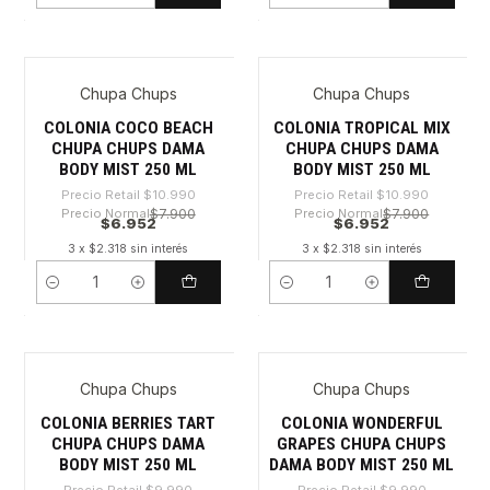
Chupa Chups
Chupa Chups
-36%
-36%
COLONIA COCO BEACH
COLONIA TROPICAL MIX
CHUPA CHUPS DAMA
CHUPA CHUPS DAMA
BODY MIST 250 ML
BODY MIST 250 ML
Precio Retail
$10.990
Precio Retail
$10.990
Precio Normal
$7.900
Precio Normal
$7.900
$6.952
$6.952
3 x $2.318 sin interés
3 x $2.318 sin interés
Cantidad
Cantidad
Chupa Chups
Chupa Chups
-30%
-30%
COLONIA BERRIES TART
COLONIA WONDERFUL
CHUPA CHUPS DAMA
GRAPES CHUPA CHUPS
BODY MIST 250 ML
DAMA BODY MIST 250 ML
Precio Retail
$9.990
Precio Retail
$9.990