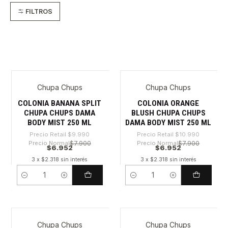
FILTROS
Chupa Chups
Chupa Chups
-30%
-36%
COLONIA BANANA SPLIT
COLONIA ORANGE
CHUPA CHUPS DAMA
BLUSH CHUPA CHUPS
BODY MIST 250 ML
DAMA BODY MIST 250 ML
Precio Retail
$9.990
Precio Retail
$10.990
Precio Normal
$7.900
Precio Normal
$7.900
$6.952
$6.952
3 x $2.318 sin interés
3 x $2.318 sin interés
Cantidad
Cantidad
Chupa Chups
Chupa Chups
-30%
-36%