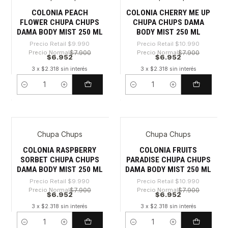
COLONIA PEACH
COLONIA CHERRY ME UP
FLOWER CHUPA CHUPS
CHUPA CHUPS DAMA
DAMA BODY MIST 250 ML
BODY MIST 250 ML
Precio Retail
$9.990
Precio Retail
$10.990
Precio Normal
$7.900
Precio Normal
$7.900
$6.952
$6.952
3 x $2.318 sin interés
3 x $2.318 sin interés
Cantidad
Cantidad
Chupa Chups
Chupa Chups
-30%
-36%
COLONIA RASPBERRY
COLONIA FRUITS
SORBET CHUPA CHUPS
PARADISE CHUPA CHUPS
DAMA BODY MIST 250 ML
DAMA BODY MIST 250 ML
Precio Retail
$9.990
Precio Retail
$10.990
Precio Normal
$7.900
Precio Normal
$7.900
$6.952
$6.952
3 x $2.318 sin interés
3 x $2.318 sin interés
Cantidad
Cantidad