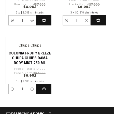
Precio Normal
$7.900
Precio Normal
$7.900
$6.952
$6.952
3 x $2.318 sin interés
3 x $2.318 sin interés
Cantidad
Cantidad
Chupa Chups
-36%
COLONIA FRUITY BREEZE
CHUPA CHUPS DAMA
BODY MIST 250 ML
Precio Retail
$10.990
Precio Normal
$7.900
$6.952
3 x $2.318 sin interés
Cantidad
DESPACHO A DOMICILIO