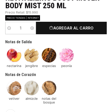
BODY MIST 250 ML
Precio Retail: $15.990
PRECIO TIENDAS | INTERNET
AGREGAR AL CARRO
Cantidad
Notas de Salida
nectarina
jengibre
especias
peonía
Notas de Corazón
vetiver
almizcle
notas del
bosque