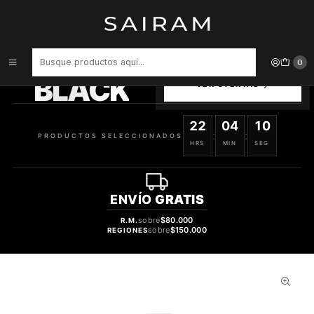
Inicio
Aroma
Frutales
COLONIA REEBOK REVITALIZING BOOST MUJER BODY MIST 250 ML
PRODUCTOS
0
SELECCIONADOS
BLACK
VER OFERTAS
22
04
10
:
:
PRODUCTOS SELECCIONADOS
HRS
MIN
SEG
ENVÍO
GRATIS
sobre
$80.000
R.M.
sobre
$150.000
REGIONES
29%