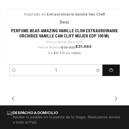
Inspirado en
Extraordinarie Vanille Van Cleff
-32%
Beas
PERFUME BEAS AMAZING VANILLE CLON EXTRAORDINAIRE
ORCHIDEE VANILLE CAN CLIFF MUJER EDP 100 ML
Precio Retail
$46.990
$31.592
Precio Normal
$35.900
3 x $10.531 sin interés
Cantidad
DESPACHO A DOMICILIO
Recibe tu pedido en la puerta de tu hogar, Realizamos envíos
a todo el País.