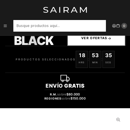
Inicio
Perfume
tester
Perfume Beas Amazing Vanille Clon Extraordinaire Orchidee Vanille
Can Cliff Mujer Edp 100 ml Tester
PRODUCTOS
0
SELECCIONADOS
BLACK
VER OFERTAS
18
53
34
:
:
PRODUCTOS SELECCIONADOS
HRS
MIN
SEG
ENVÍO
GRATIS
sobre
$80.000
R.M.
sobre
$150.000
REGIONES
32%