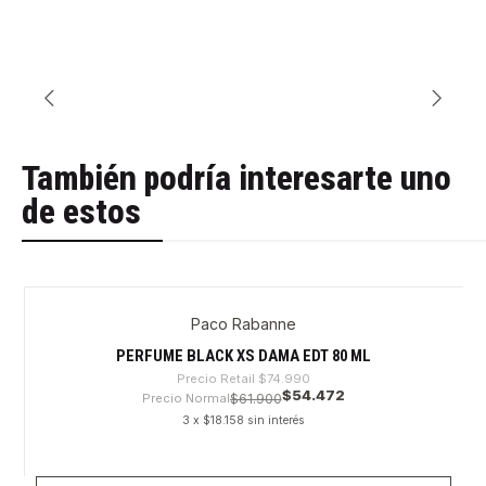
También podría interesarte uno
de estos
Paco Rabanne
-27%
Agotado
PERFUME BLACK XS DAMA EDT 80 ML
Precio Retail
$74.990
$54.472
Precio Normal
$61.900
3 x $18.158 sin interés