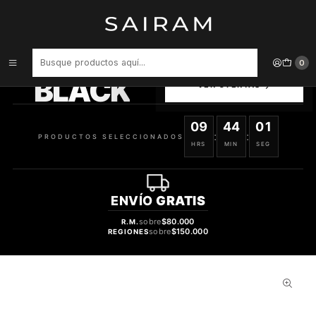
Inicio
Perfume
Perfumes de Hombre
Perfume Burberry Touch Hombre Edt 50 ml
PRODUCTOS
0
SELECCIONADOS
BLACK
VER OFERTAS
09
44
00
:
:
PRODUCTOS SELECCIONADOS
HRS
MIN
SEG
ENVÍO
GRATIS
sobre
$80.000
R.M.
sobre
$150.000
REGIONES
32%