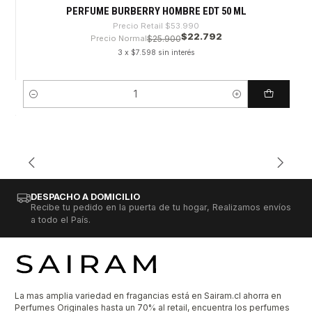
PERFUME BURBERRY HOMBRE EDT 50 ML
Precio Retail
$53.990
$22.792
Precio Normal
$25.900
3 x $7.598 sin interés
Cantidad
DESPACHO A DOMICILIO
Recibe tu pedido en la puerta de tu hogar, Realizamos envíos
a todo el País.
La mas amplia variedad en fragancias está en Sairam.cl ahorra en
Perfumes Originales hasta un 70% al retail, encuentra los perfumes