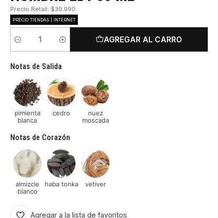
Precio Retail: $39.990
PRECIO TIENDAS | INTERNET
AGREGAR AL CARRO
Cantidad
Notas de Salida
pimienta
cedro
nuez
blanca
moscada
Notas de Corazón
almizcle
haba tonka
vetiver
blanco
Agregar a la lista de favoritos