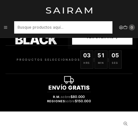
Inicio
Perfume
Perfumes de Mujer
Perfume Daisy Dream Marc Jacobs Dama Edt 30 ml
PRODUCTOS
0
SELECCIONADOS
BLACK
VER OFERTAS
03
51
05
:
:
PRODUCTOS SELECCIONADOS
HRS
MIN
SEG
ENVÍO
GRATIS
sobre
$80.000
R.M.
sobre
$150.000
REGIONES
30%