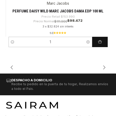
Marc Jacobs
-36%
PERFUME DAISY WILD MARC JACOBS DAMA EDP 100 ML
Precio Retail
$153.990
$98.472
Precio Normal
$111.900
3 x $32.824 sin interés
5.0
Cantidad
DESPACHO A DOMICILIO
Recibe tu pedido en la puerta de tu hogar, Realizamos envíos
a todo el País.