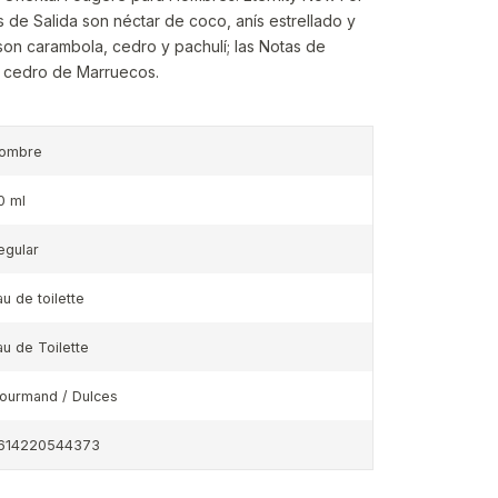
 de Salida son néctar de coco, anís estrellado y
son carambola, cedro y pachulí; las Notas de
y cedro de Marruecos.
ombre
0 ml
egular
au de toilette
au de Toilette
ourmand / Dulces
614220544373