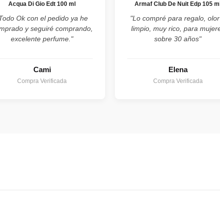
Acqua Di Gio Edt 100 ml
Armaf Club De Nuit Edp 105 m
Todo Ok con el pedido ya he
"Lo compré para regalo, olor
mprado y seguiré comprando,
limpio, muy rico, para mujer
excelente perfume."
sobre 30 años"
Cami
Elena
Compra Verificada
Compra Verificada