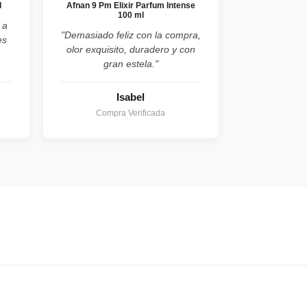
l
Afnan 9 Pm Elixir Parfum Intense
100 ml
 a
"Demasiado feliz con la compra,
es
olor exquisito, duradero y con
gran estela."
Isabel
Compra Verificada