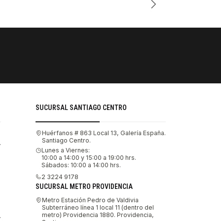
PAGOS SE
Tu compra 
SUCURSAL SANTIAGO CENTRO
Huérfanos # 863 Local 13, Galería España.
Santiago Centro.
.
Lunes a Viernes:
10:00 a 14:00 y 15:00 a 19:00 hrs.
Sábados: 10:00 a 14:00 hrs.
2 3224 9178
SUCURSAL METRO PROVIDENCIA
Metro Estación Pedro de Valdivia
Subterráneo línea 1 local 11 (dentro del
metro) Providencia 1880. Providencia,
.