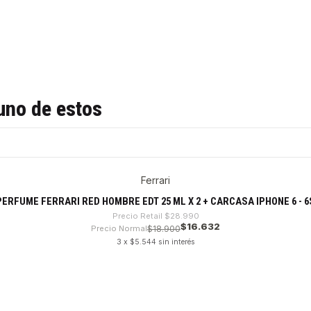
uno de estos
Ferrari
PERFUME FERRARI RED HOMBRE EDT 25 ML X 2 + CARCASA IPHONE 6 - 6
Precio Retail
$28.990
$16.632
Precio Normal
$18.900
3 x $5.544 sin interés