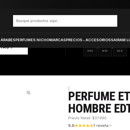
ity Now Hombre Edt 50 ml
PRODUCTOS SELECCIONA
CTOS
ONADOS
 ÁRABES
PERFUMES NICHO
MARCAS
PRECIOS
ACCESORIOS
SAIRAM L
07
56
48
:
:
RTAS
HRS
MIN
SEG
|
PERFUME E
61%
HOMBRE EDT
Precio Retail: $37.990
5.0
1 reseña