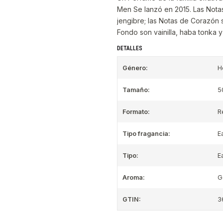
Men Se lanzó en 2015. Las Notas
jengibre; las Notas de Corazón 
Fondo son vainilla, haba tonka 
DETALLES
Género:
H
Tamaño:
5
Formato:
R
Tipo fragancia:
E
Tipo:
E
Aroma:
G
GTIN:
3