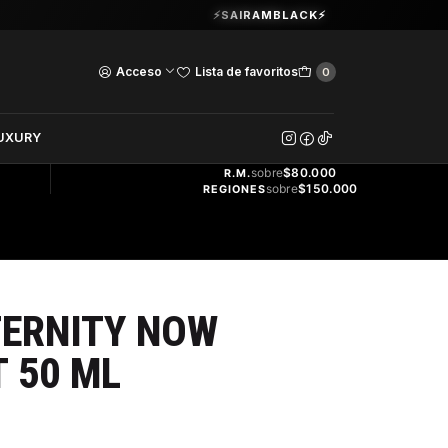
Guardia Vieja 202. Oficina 102.
⚡SAIRAMBLACK⚡
Ver Horarios
Acceso
Lista de favoritos
0
DOS
UXURY
ENVÍO
GRATIS
sobre
$80.000
R.M.
sobre
$150.000
REGIONES
TERNITY NOW
 50 ML