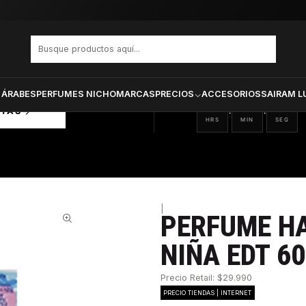
ÑA EDT 60 ML ESTUCHE
PRODUCTOS SELECCIONA
CTOS
ONADOS
 ÁRABES
PERFUMES NICHO
MARCAS
PRECIOS
ACCESORIOS
SAIRAM L
08
29
28
:
:
RTAS
HRS
MIN
SEG
|
PERFUME H
65%
NIÑA EDT 6
Precio Retail: $29.990
PRECIO TIENDAS | INTERNET