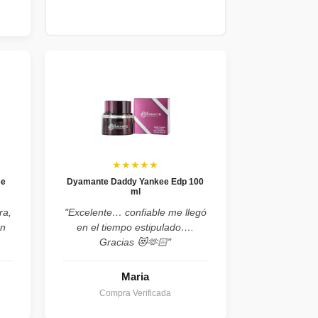
★★★★★
se
Dyamante Daddy Yankee Edp 100
ml
ra,
"Excelente… confiable me llegó
on
en el tiempo estipulado….
Gracias 😻🫶🏻"
Maria
Compra Verificada