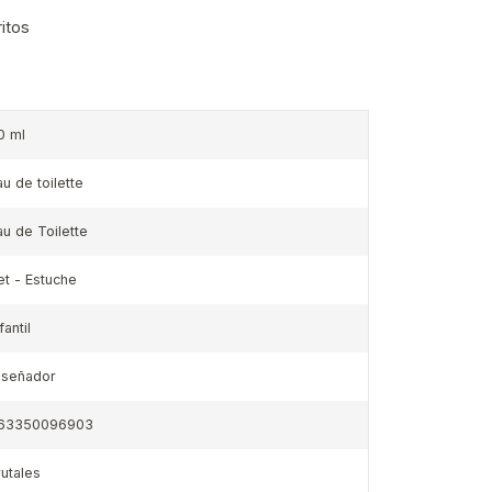
ritos
0 ml
au de toilette
au de Toilette
et - Estuche
fantil
iseñador
63350096903
rutales