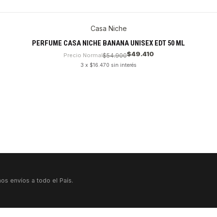
Casa Niche
PERFUME CASA NICHE BANANA UNISEX EDT 50 ML
$49.410
Precio Normal
$54.900
3 x $16.470 sin interés
os envíos a todo el País.