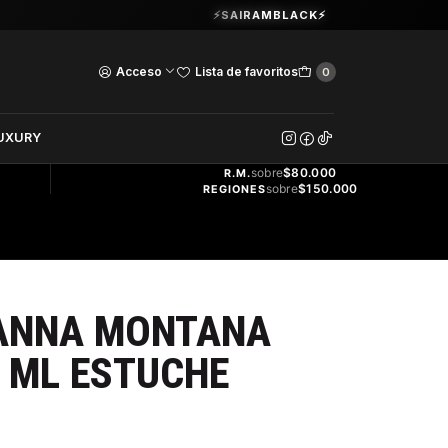
Guardia Vieja 202. Oficina 102.
⚡SAIRAMBLACK⚡
Ver Horarios
Acceso
Lista de favoritos
0
DOS
UXURY
ENVÍO
GRATIS
sobre
$80.000
R.M.
sobre
$150.000
REGIONES
ANNA MONTANA
0 ML ESTUCHE