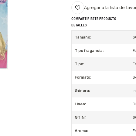
Agregar a la lista de favo
COMPARTIR ESTE PRODUCTO
DETALLES
Tamaño:
6
Tipo fragancia:
E
Tipo:
E
Formato:
S
Género:
In
Linea:
D
GTIN:
6
Aroma:
F