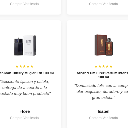
Compra Verificada
Compra Verificada
★★★★★
★★★★★
ien Man Thierry Mugler Edt 100 ml
Afnan 9 Pm Elixir Parfum Inten
100 ml
"Excelente fijacion y estela,
"Demasiado feliz con la comp
entrega de a cuerdo a lo
olor exquisito, duradero y c
pactado muy buen producto"
gran estela."
Flore
Isabel
Compra Verificada
Compra Verificada