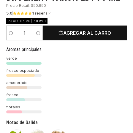
Precio Retail: $50.990
5.0
1 reseña
PRECIO TIENDAS | INTERNET
AGREGAR AL CARRO
Cantidad
Aromas principales
verde
fresco especiado
amaderado
fresco
florales
Notas de Salida