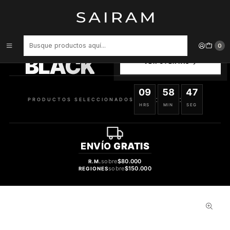
Inicio
Perfume
Perfumes de Hombre
PERFUME HUGO JUST DIFFERENT VARON EDT 75 ML
PRODUCTOS
0
SELECCIONADOS
BLACK
VER OFERTAS
09
58
47
:
:
PRODUCTOS SELECCIONADOS
HRS
MIN
SEG
ENVÍO
GRATIS
sobre
$80.000
R.M.
sobre
$150.000
REGIONES
50%