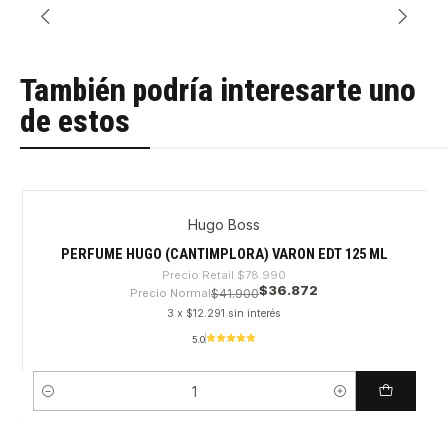
También podría interesarte uno
de estos
Hugo Boss
-53%
PERFUME HUGO (CANTIMPLORA) VARON EDT 125 ML
Precio Retail
$78.990
$36.872
Precio Normal
$41.900
3 x $12.291 sin interés
5.0
Cantidad