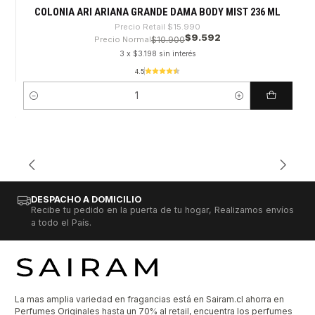
COLONIA ARI ARIANA GRANDE DAMA BODY MIST 236 ML
Precio Retail
$15.990
$9.592
Precio Normal
$10.900
3 x $3.198 sin interés
4.5
Cantidad
DESPACHO A DOMICILIO
Recibe tu pedido en la puerta de tu hogar, Realizamos envíos
a todo el País.
La mas amplia variedad en fragancias está en Sairam.cl ahorra en
Perfumes Originales hasta un 70% al retail, encuentra los perfumes