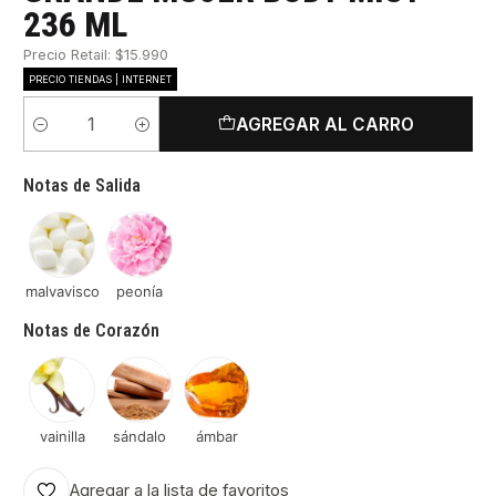
236 ML
Precio Retail: $15.990
PRECIO TIENDAS | INTERNET
AGREGAR AL CARRO
Cantidad
Notas de Salida
malvavisco
peonía
Notas de Corazón
vainilla
sándalo
ámbar
Agregar a la lista de favoritos