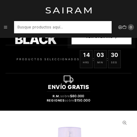
Inicio
Perfume
Perfumes de Mujer
Colonia Moon Light Ariana Grande Mujer Body Mist 236 ml
PRODUCTOS
0
SELECCIONADOS
BLACK
VER OFERTAS
14
03
30
:
:
PRODUCTOS SELECCIONADOS
HRS
MIN
SEG
ENVÍO
GRATIS
sobre
$80.000
R.M.
sobre
$150.000
REGIONES
40%