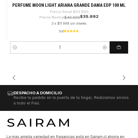
PERFUME MOON LIGHT ARIANA GRANDE DAMA EDP 100 ML
Precio Retail
$63.990
$35.992
Precio Normal
$40.900
3 x $11.998 sin interés
5.0
Cantidad
DESPACHO A DOMICILIO
Recibe tu pedido en la puerta de tu hogar, Realizamos envíos
a todo el País.
La mas amplia variedad en fragancias está en Sairam.cl ahorra en