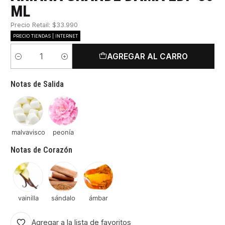
ML
Precio Retail: $33.990
PRECIO TIENDAS | INTERNET
AGREGAR AL CARRO
Cantidad
Notas de Salida
malvavisco
peonía
Notas de Corazón
vainilla
sándalo
ámbar
Agregar a la lista de favoritos