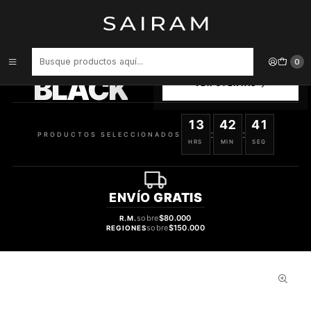
Inicio
Perfume
Perfumes de Mujer
Perfume Moon Light Ariana Grande Dama Edp 30 ml
PRODUCTOS
0
SELECCIONADOS
BLACK
VER OFERTAS
13
42
41
:
:
PRODUCTOS SELECCIONADOS
HRS
MIN
SEG
ENVÍO
GRATIS
sobre
$80.000
R.M.
sobre
$150.000
REGIONES
30%