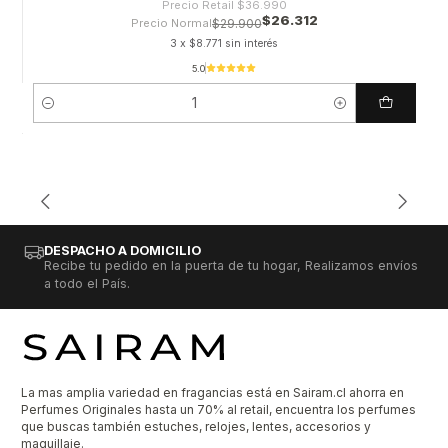
Precio Retail
$36.990
$26.312
Precio Normal
$29.900
3 x $8.771 sin interés
5.0
Cantidad
DESPACHO A DOMICILIO
Recibe tu pedido en la puerta de tu hogar, Realizamos envíos
a todo el País.
La mas amplia variedad en fragancias está en Sairam.cl ahorra en
Perfumes Originales hasta un 70% al retail, encuentra los perfumes
que buscas también estuches, relojes, lentes, accesorios y
maquillaje.