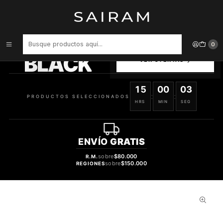
Inicio
Perfume
Diseñador
Perfume Nautica Life Hombre Edt 100 ml
PRODUCTOS
0
SELECCIONADOS
BLACK
VER OFERTAS
15
00
03
:
:
PRODUCTOS SELECCIONADOS
HRS
MIN
SEG
ENVÍO
GRATIS
sobre
$80.000
R.M.
sobre
$150.000
REGIONES
36%