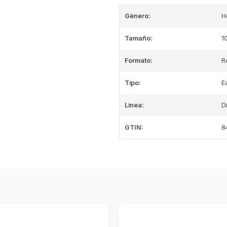
Género:
H
Tamaño:
1
Formato:
R
Tipo:
E
Linea:
D
GTIN:
8