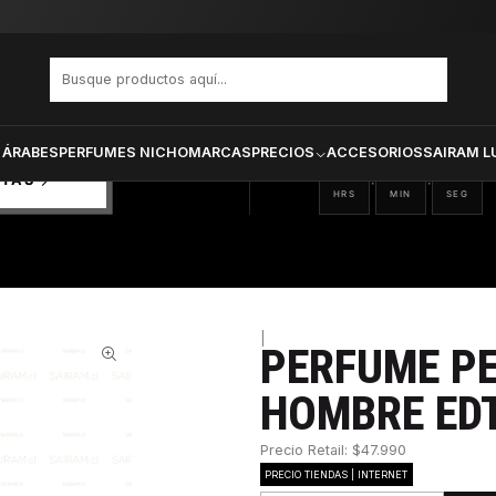
Ellis Aqua Hombre Edt 100 ml
PRODUCTOS SELECCIONA
CTOS
ONADOS
 ÁRABES
PERFUMES NICHO
MARCAS
PRECIOS
ACCESORIOS
SAIRAM L
07
39
46
:
:
RTAS
HRS
MIN
SEG
|
PERFUME PE
54%
HOMBRE EDT
Precio Retail: $47.990
PRECIO TIENDAS | INTERNET