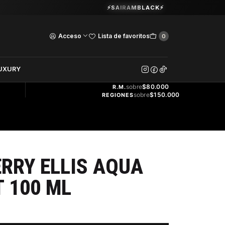
Guardia Vieja 202. Oficina 102.
⚡SAIRAMBLACK⚡
Ver Horarios
Acceso
Lista de favoritos
0
DOS
UXURY
ENVÍO
GRATIS
sobre
$80.000
R.M.
sobre
$150.000
REGIONES
RRY ELLIS AQUA
 100 ML