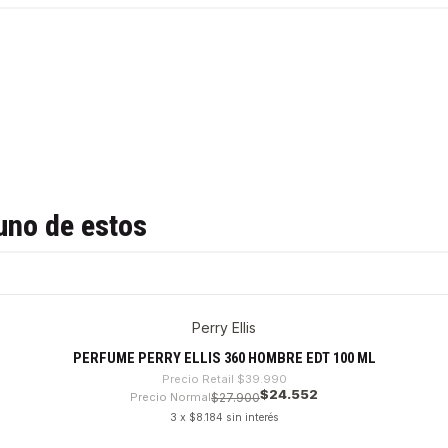
uno de estos
Perry Ellis
PERFUME PERRY ELLIS 360 HOMBRE EDT 100 ML
Precio Retail
$39.990
$24.552
Precio Normal
$27.900
3 x $8.184 sin interés