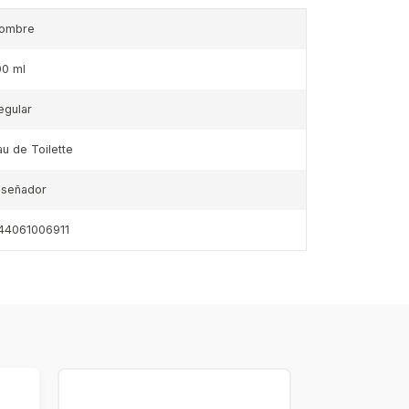
ombre
00 ml
egular
au de Toilette
iseñador
44061006911