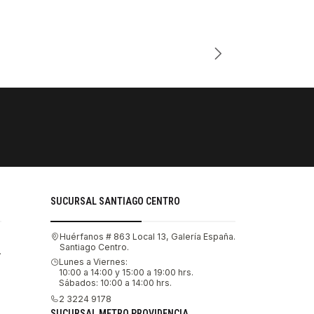
Cantidad
PAGOS SE
Tu compra 
SUCURSAL SANTIAGO CENTRO
Huérfanos # 863 Local 13, Galería España.
Santiago Centro.
.
Lunes a Viernes:
10:00 a 14:00 y 15:00 a 19:00 hrs.
Sábados: 10:00 a 14:00 hrs.
2 3224 9178
SUCURSAL METRO PROVIDENCIA