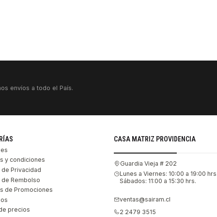
VER DETALLES
os envíos a todo el País.
RÍAS
CASA MATRIZ PROVIDENCIA
les
s y condiciones
Guardia Vieja # 202
s de Privacidad
Lunes a Viernes: 10:00 a 19:00 hrs
as de Rembolso
Sábados: 11:00 a 15:30 hrs.
s de Promociones
ventas@sairam.cl
nos
de precios
2 2479 3515