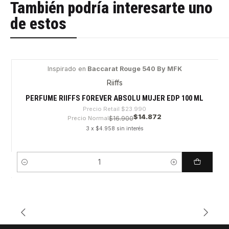
También podría interesarte uno
de estos
Inspirado en
Baccarat Rouge 540 By MFK
-38%
Riiffs
PERFUME RIIFFS FOREVER ABSOLU MUJER EDP 100 ML
Precio Retail
$23.990
$14.872
Precio Normal
$16.900
3 x $4.958 sin interés
Cantidad