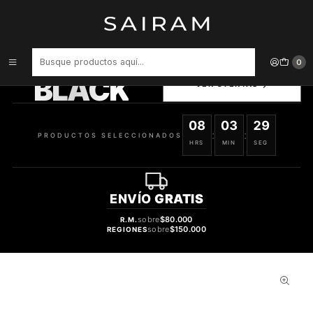
Inicio
Perfume
Perfumes de Mujer
Perfume Riiffs Cuir Imperial Mujer Edp 100 ml
PRODUCTOS
0
SELECCIONADOS
BLACK
VER OFERTAS
08
03
28
:
:
PRODUCTOS SELECCIONADOS
HRS
MIN
SEG
ENVÍO
GRATIS
sobre
$80.000
R.M.
sobre
$150.000
REGIONES
38%