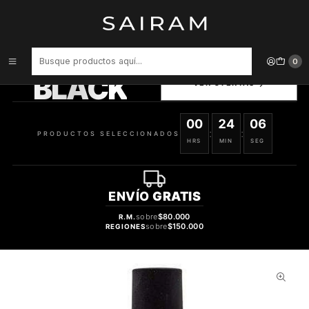
Inicio
Perfume
Perfumes de Hombre
PERFUME TERRE DHERMES VARON EDT 100 ML TESTER
PRODUCTOS
0
SELECCIONADOS
BLACK
VER OFERTAS
00
24
05
:
:
PRODUCTOS SELECCIONADOS
HRS
MIN
SEG
ENVÍO
GRATIS
sobre
$80.000
R.M.
sobre
$150.000
REGIONES
31%