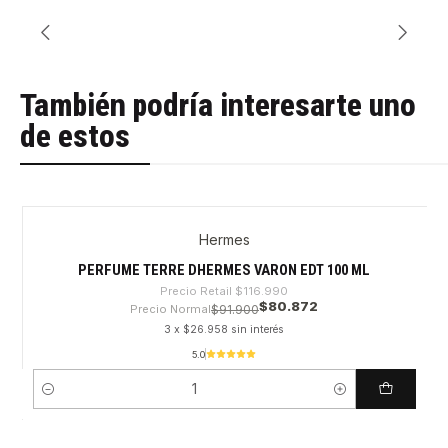
También podría interesarte uno
de estos
Hermes
-30%
PERFUME TERRE DHERMES VARON EDT 100 ML
Precio Retail
$116.990
$80.872
Precio Normal
$91.900
3 x $26.958 sin interés
5.0
Cantidad