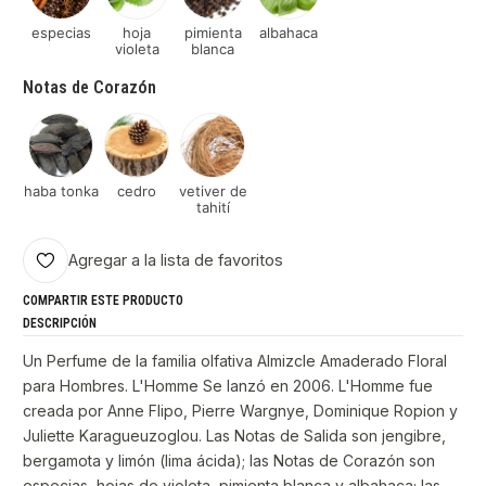
especias
hoja
pimienta
albahaca
violeta
blanca
Notas de Corazón
haba tonka
cedro
vetiver de
tahití
Agregar a la lista de favoritos
COMPARTIR ESTE PRODUCTO
DESCRIPCIÓN
Un Perfume de la familia olfativa Almizcle Amaderado Floral
para Hombres. L'Homme Se lanzó en 2006. L'Homme fue
creada por Anne Flipo, Pierre Wargnye, Dominique Ropion y
Juliette Karagueuzoglou. Las Notas de Salida son jengibre,
bergamota y limón (lima ácida); las Notas de Corazón son
especias, hojas de violeta, pimienta blanca y albahaca; las