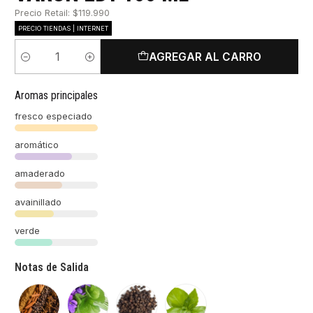
Precio Retail: $119.990
PRECIO TIENDAS | INTERNET
AGREGAR AL CARRO
Cantidad
Aromas principales
fresco especiado
aromático
amaderado
avainillado
verde
Notas de Salida