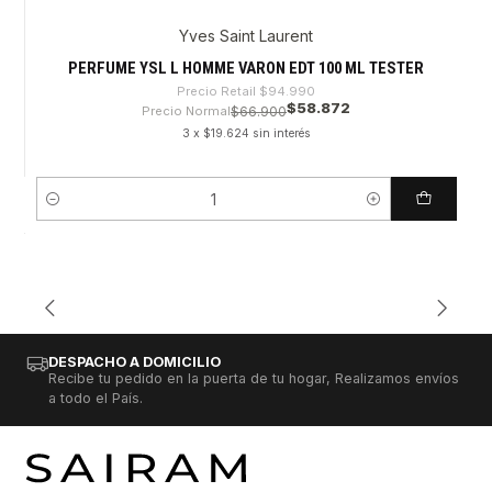
Yves Saint Laurent
-38%
PERFUME YSL L HOMME VARON EDT 100 ML TESTER
Precio Retail
$94.990
$58.872
Precio Normal
$66.900
3 x $19.624 sin interés
Cantidad
DESPACHO A DOMICILIO
Recibe tu pedido en la puerta de tu hogar, Realizamos envíos
a todo el País.