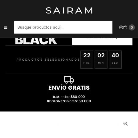
Inicio
Perfume
Perfumes de Hombre
Perfume Ysl L Homme Varon Edt 100 ml
PRODUCTOS
0
SELECCIONADOS
BLACK
VER OFERTAS
22
02
39
:
:
PRODUCTOS SELECCIONADOS
HRS
MIN
SEG
ENVÍO
GRATIS
sobre
$80.000
R.M.
sobre
$150.000
REGIONES
30%