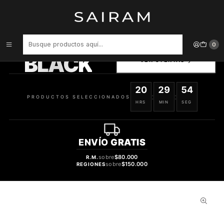
Inicio
Accesorios para Dispositivos
Protector Songz De Camara For Iphone 14 Pro/ Max 617930352385
PRODUCTOS
0
SELECCIONADOS
BLACK
VER OFERTAS
20
29
53
:
:
PRODUCTOS SELECCIONADOS
HRS
MIN
SEG
ENVÍO
GRATIS
sobre
$80.000
R.M.
sobre
$150.000
REGIONES
41%