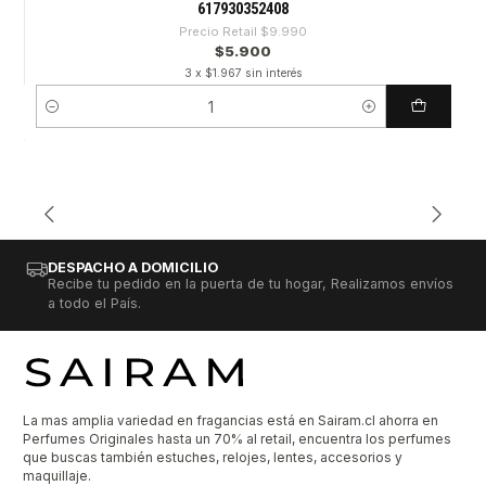
617930352408
Precio Retail
$9.990
$5.900
3 x $1.967 sin interés
Cantidad
DESPACHO A DOMICILIO
Recibe tu pedido en la puerta de tu hogar, Realizamos envíos
a todo el País.
La mas amplia variedad en fragancias está en Sairam.cl ahorra en
Perfumes Originales hasta un 70% al retail, encuentra los perfumes
que buscas también estuches, relojes, lentes, accesorios y
maquillaje.