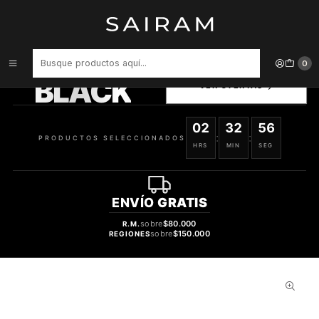
Inicio
Accesorios para Dispositivos
Carcasa Songz De Ipad For Ipad Pro 10 5 Air 3 745964085525
PRODUCTOS
0
SELECCIONADOS
BLACK
VER OFERTAS
02
32
55
:
:
PRODUCTOS SELECCIONADOS
HRS
MIN
SEG
ENVÍO
GRATIS
sobre
$80.000
R.M.
sobre
$150.000
REGIONES
31%