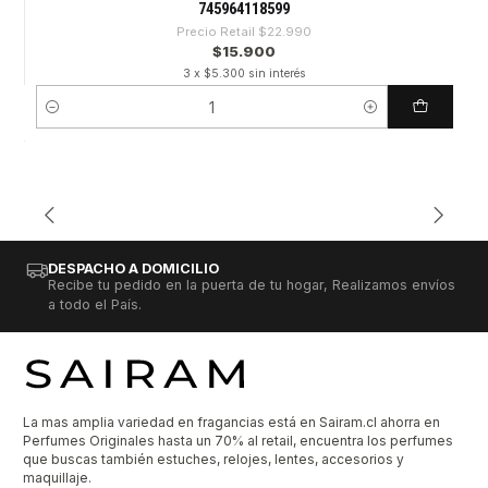
745964118599
Precio Retail
$22.990
$15.900
3 x $5.300 sin interés
Cantidad
DESPACHO A DOMICILIO
Recibe tu pedido en la puerta de tu hogar, Realizamos envíos
a todo el País.
La mas amplia variedad en fragancias está en Sairam.cl ahorra en
Perfumes Originales hasta un 70% al retail, encuentra los perfumes
que buscas también estuches, relojes, lentes, accesorios y
maquillaje.