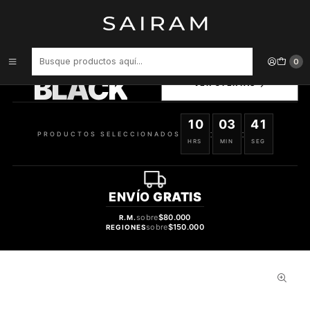
Inicio
Relojes
Otros
Correa Songz Para Watch 38/40 Mm Red 745964067675
PRODUCTOS
0
SELECCIONADOS
BLACK
VER OFERTAS
10
03
40
:
:
PRODUCTOS SELECCIONADOS
HRS
MIN
SEG
ENVÍO
GRATIS
sobre
$80.000
R.M.
sobre
$150.000
REGIONES
39%