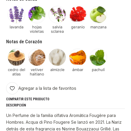
lavanda
hojas
salvia
geranio
manzana
violetas
sclarea
Notas de Corazón
cedro del
vetiver
almizcle
ámbar
pachulí
atlas
haitiano
Agregar a la lista de favoritos
COMPARTIR ESTE PRODUCTO
DESCRIPCIÓN
Un Perfume de la familia olfativa Aromática Fougère para
Hombres. Acqua di Pino Fougere Se lanzó en 2021. La Nariz
detrás de esta fragrancia es Nisrine Bouazzaoui Grillié. Las