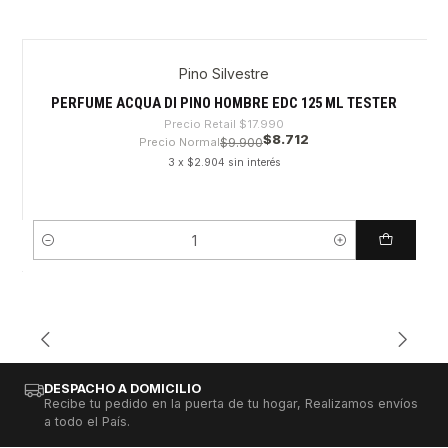
Pino Silvestre
-51%
PERFUME ACQUA DI PINO HOMBRE EDC 125 ML TESTER
Precio Retail
$17.990
$8.712
Precio Normal
$9.900
3 x $2.904 sin interés
Cantidad
DESPACHO A DOMICILIO
Recibe tu pedido en la puerta de tu hogar, Realizamos envíos
a todo el País.