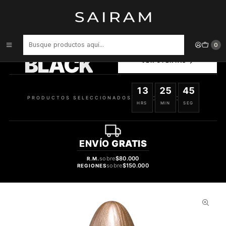
Inicio
Perfume
tester
Perfume Acqua Di Pino Fougere Varon Edc 125 ml Tester
PRODUCTOS
0
SELECCIONADOS
BLACK
VER OFERTAS
13
25
44
:
:
PRODUCTOS SELECCIONADOS
HRS
MIN
SEG
ENVÍO
GRATIS
sobre
$80.000
R.M.
sobre
$150.000
REGIONES
52%