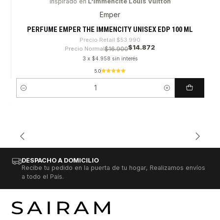
Inspirado en
L'Immencite Louis Vuitton
-72%
Emper
PERFUME EMPER THE IMMENCITY UNISEX EDP 100 ML
Precio Retail
$53.990
$14.872
Precio Normal
$16.900
3 x $4.958 sin interés
5.0
Cantidad
DESPACHO A DOMICILIO
Recibe tu pedido en la puerta de tu hogar, Realizamos envíos
a todo el País.