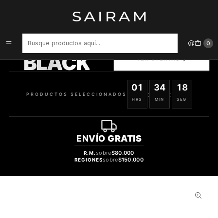
Inicio
Perfume
Perfumes Unisex
PERFUME EMPER SECRETS OF DIANA UNISEX EDP 100 ML
PRODUCTOS
0
SELECCIONADOS
BLACK
VER OFERTAS
01
34
17
:
:
PRODUCTOS SELECCIONADOS
HRS
MIN
SEG
ENVÍO
GRATIS
sobre
$80.000
R.M.
sobre
$150.000
REGIONES
69%