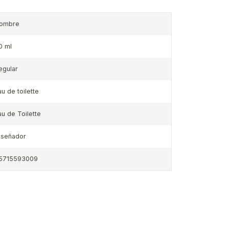
ombre
0 ml
egular
au de toilette
au de Toilette
iseñador
5715593009