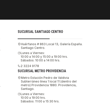
PAGOS SE
Tu compra 
SUCURSAL SANTIAGO CENTRO
Huérfanos # 863 Local 13, Galería España.
Santiago Centro.
.
Lunes a Viernes:
10:00 a 14:00 y 15:00 a 19:00 hrs.
Sábados: 10:00 a 14:00 hrs.
2 3224 9178
SUCURSAL METRO PROVIDENCIA
Metro Estación Pedro de Valdivia
Subterráneo línea 1 local 11 (dentro del
metro) Providencia 1880. Providencia,
.
Santiago.
Lunes a Viernes:
10:00 a 19:00 hrs.
Sábados: 11:00 a 15:30 hrs.