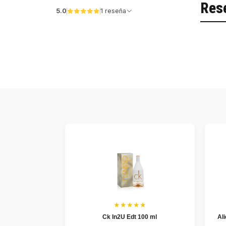
Res
5.0
1 reseña
★★★★★
Ck In2U Edt 100 ml
Al