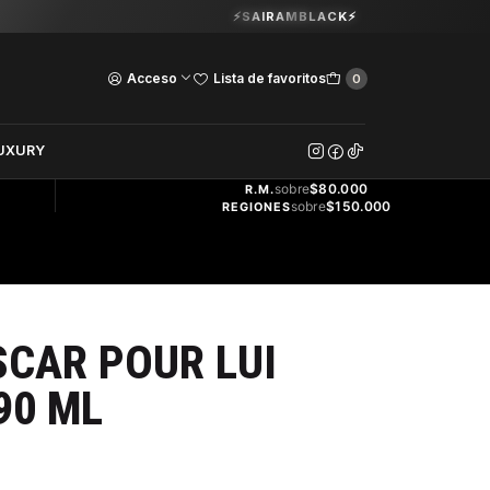
Guardia Vieja 202. Oficina 102.
⚡SAIRAMBLACK⚡
Ver Horarios
Acceso
Lista de favoritos
0
DOS
UXURY
ENVÍO
GRATIS
sobre
$80.000
R.M.
sobre
$150.000
REGIONES
CAR POUR LUI
90 ML