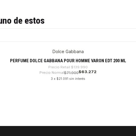
uno de estos
Dolce Gabbana
PERFUME DOLCE GABBANA POUR HOMME VARON EDT 200 ML
Precio Retail
$139.990
$63.272
Precio Normal
$71.900
3 x $21.091 sin interés