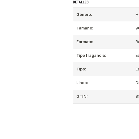
DETALLES
Género:
H
Tamaño:
9
Formato:
R
Tipo fragancia:
E
Tipo:
E
Linea:
D
GTIN:
8