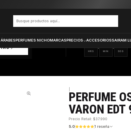
R POUR LUI VARON EDT 90 ML
PRODUCTOS SELECCIONA
CTOS
ONADOS
 ÁRABES
PERFUMES NICHO
MARCAS
PRECIOS
ACCESORIOS
SAIRAM L
20
37
51
:
:
RTAS
HRS
MIN
SEG
|
PERFUME OS
38%
VARON EDT 
Precio Retail: $37.990
5.0
1 reseña