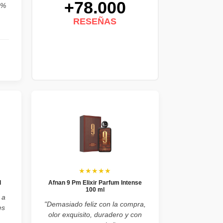
+78.000
0%
RESEÑAS
★★★★★
l
Afnan 9 Pm Elixir Parfum Intense
100 ml
 a
"Demasiado feliz con la compra,
es
olor exquisito, duradero y con