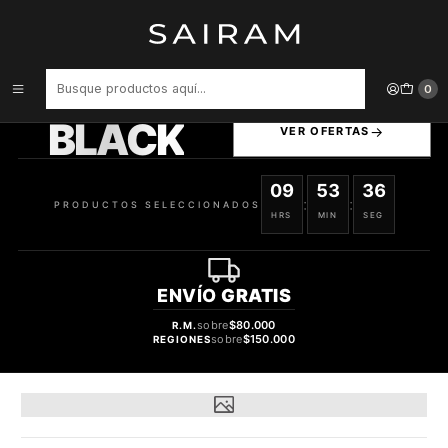
Inicio
Perfume
Perfumes de Mujer
PERFUME BEAS QUEEN WOMAN CLON DOLCE Q DOLCE GABBANA
MUJER EDP 100 ML
PRODUCTOS
0
SELECCIONADOS
BLACK
VER OFERTAS
09
53
35
:
:
PRODUCTOS SELECCIONADOS
HRS
MIN
SEG
ENVÍO
GRATIS
sobre
$80.000
R.M.
sobre
$150.000
REGIONES
31%