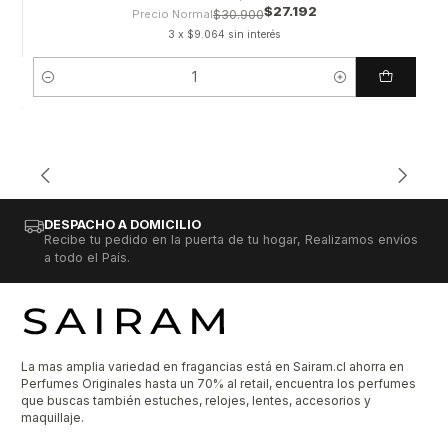
$27.192
Precio Normal
$30.900
3 x $9.064 sin interés
Cantidad
DESPACHO A DOMICILIO
Recibe tu pedido en la puerta de tu hogar, Realizamos envíos
a todo el País.
La mas amplia variedad en fragancias está en Sairam.cl ahorra en
Perfumes Originales hasta un 70% al retail, encuentra los perfumes
que buscas también estuches, relojes, lentes, accesorios y
maquillaje.